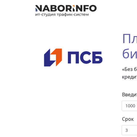
Пл
би
«Без 
креди
Введи
Срок