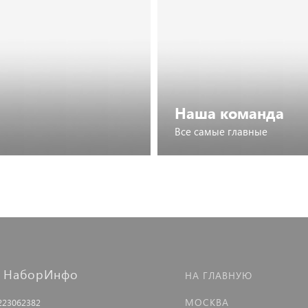
Наша команда
Все самые главные
Познакомиться
 НаборИнфо
НА ГЛАВНУЮ
МОСКВА
223062382