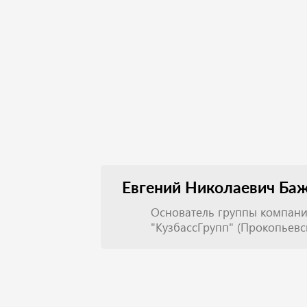
Евгений Николаевич Ба
Основатель группы компан
"КузбассГрупп" (Прокопьевс