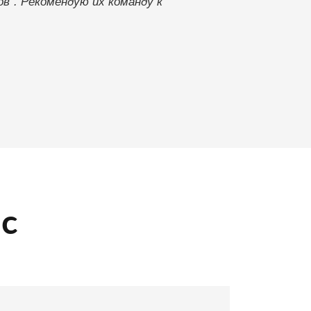
в". Рекомендую их команду к
ас